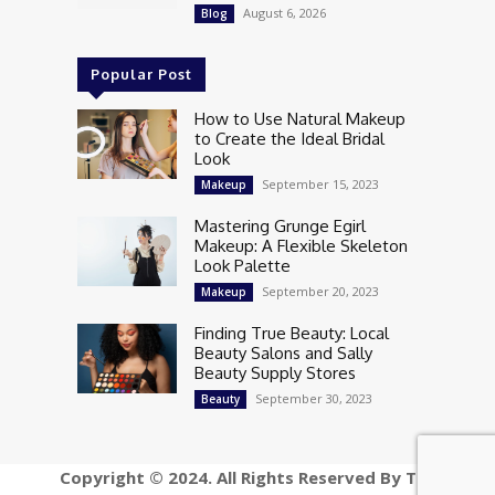
August 6, 2026
Blog
Popular Post
How to Use Natural Makeup
to Create the Ideal Bridal
Look
September 15, 2023
Makeup
Mastering Grunge Egirl
Makeup: A Flexible Skeleton
Look Palette
September 20, 2023
Makeup
Finding True Beauty: Local
Beauty Salons and Sally
Beauty Supply Stores
September 30, 2023
Beauty
Copyright © 2024. All Rights Reserved By The