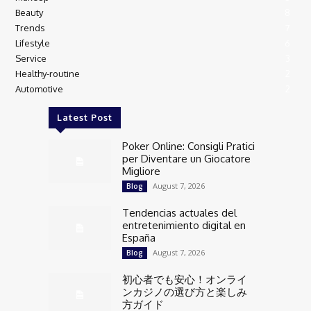
Beauty
8
Trends
7
Lifestyle
6
Service
3
Healthy-routine
2
Automotive
2
Latest Post
Poker Online: Consigli Pratici
per Diventare un Giocatore
Migliore
August 7, 2026
Blog
Tendencias actuales del
entretenimiento digital en
España
August 7, 2026
Blog
初心者でも安心！オンライ
ンカジノの選び方と楽しみ
方ガイド