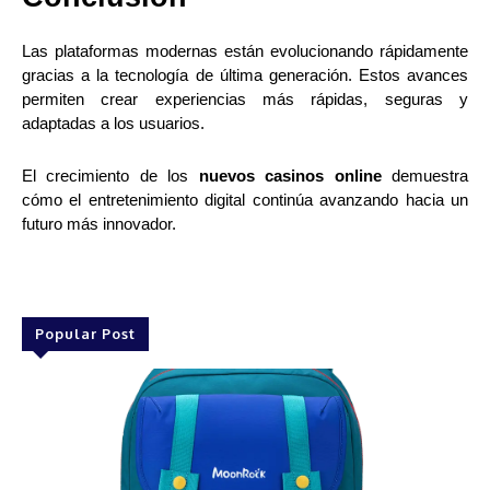
Las plataformas modernas están evolucionando rápidamente
gracias a la tecnología de última generación. Estos avances
permiten crear experiencias más rápidas, seguras y
adaptadas a los usuarios.
El crecimiento de los
nuevos casinos online
demuestra
cómo el entretenimiento digital continúa avanzando hacia un
futuro más innovador.
Popular Post