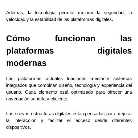
Además, la tecnología permite mejorar la seguridad, la
velocidad y la estabilidad de las plataformas digitales.
Cómo funcionan las
plataformas digitales
modernas
Las plataformas actuales funcionan mediante sistemas
integrados que combinan diseño, tecnología y experiencia del
usuario. Cada elemento está optimizado para ofrecer una
navegación sencilla y eficiente.
Las nuevas estructuras digitales están pensadas para mejorar
la interacción y facilitar el acceso desde diferentes
dispositivos.