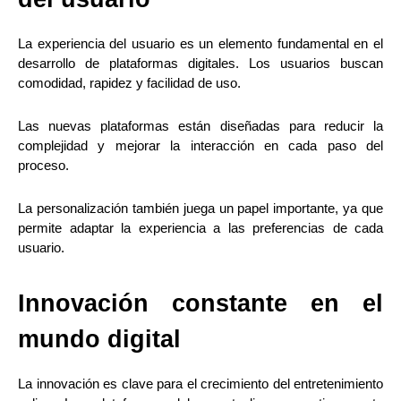
La experiencia del usuario es un elemento fundamental en el
desarrollo de plataformas digitales. Los usuarios buscan
comodidad, rapidez y facilidad de uso.
Las nuevas plataformas están diseñadas para reducir la
complejidad y mejorar la interacción en cada paso del
proceso.
La personalización también juega un papel importante, ya que
permite adaptar la experiencia a las preferencias de cada
usuario.
Innovación constante en el
mundo digital
La innovación es clave para el crecimiento del entretenimiento