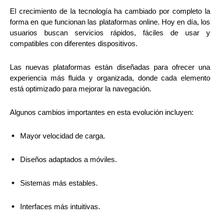
El crecimiento de la tecnología ha cambiado por completo la
forma en que funcionan las plataformas online. Hoy en día, los
usuarios buscan servicios rápidos, fáciles de usar y
compatibles con diferentes dispositivos.
Las nuevas plataformas están diseñadas para ofrecer una
experiencia más fluida y organizada, donde cada elemento
está optimizado para mejorar la navegación.
Algunos cambios importantes en esta evolución incluyen:
Mayor velocidad de carga.
Diseños adaptados a móviles.
Sistemas más estables.
Interfaces más intuitivas.