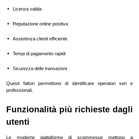
Licenza valida
Reputazione online positiva
Assistenza clienti efficiente
Tempi di pagamento rapidi
Sicurezza delle transazioni
Questi fattori permettono di identificare operatori seri e
professionali.
Funzionalità più richieste dagli
utenti
Le moderne piattaforme di scommesse mettono a