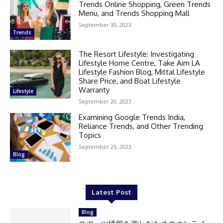
Trends Online Shopping, Green Trends
Menu, and Trends Shopping Mall
September 30, 2023
Trends
The Resort Lifestyle: Investigating
Lifestyle Home Centre, Take Aim LA
Lifestyle Fashion Blog, Mittal Lifestyle
Share Price, and Boat Lifestyle
Warranty
Lifestyle
September 20, 2023
Examining Google Trends India,
Reliance Trends, and Other Trending
Topics
September 25, 2023
Blog
Latest Post
Blog