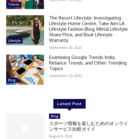
Trends
The Resort Lifestyle: Investigating
Lifestyle Home Centre, Take Aim LA
Lifestyle Fashion Blog, Mittal Lifestyle
Share Price, and Boat Lifestyle
Warranty
Lifestyle
September 20, 2023
Examining Google Trends India,
Reliance Trends, and Other Trending
Topics
September 25, 2023
Blog
Latest Post
Blog
スポーツ情報を楽しむためのオンライ
ンサービス比較ガイド
August 8, 2026