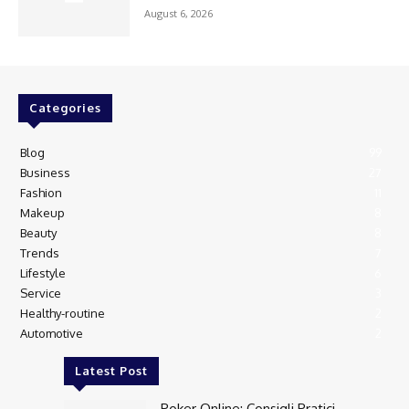
August 6, 2026
Categories
Blog
99
Business
27
Fashion
11
Makeup
8
Beauty
8
Trends
7
Lifestyle
6
Service
3
Healthy-routine
2
Automotive
2
Latest Post
Poker Online: Consigli Pratici