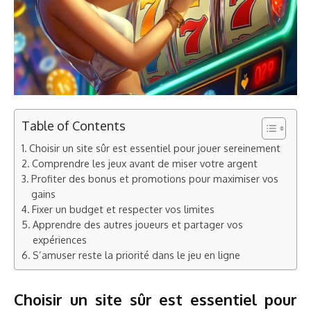
Table of Contents
Choisir un site sûr est essentiel pour jouer sereinement
Comprendre les jeux avant de miser votre argent
Profiter des bonus et promotions pour maximiser vos
gains
Fixer un budget et respecter vos limites
Apprendre des autres joueurs et partager vos
expériences
S’amuser reste la priorité dans le jeu en ligne
Choisir un site sûr est essentiel pour