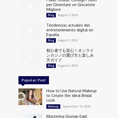
per Diventare un Giocatore
Migliore
August 7, 2026
Blog
Tendencias actuales del
entretenimiento digital en
España
August 7, 2026
Blog
初心者でも安心！オンライ
ンカジノの選び方と楽しみ
方ガイド
August 6, 2026
Blog
Popular Post
How to Use Natural Makeup
to Create the Ideal Bridal
Look
September 15, 2023
Makeup
Mastering Grunge Egirl