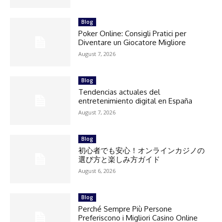
Blog
Poker Online: Consigli Pratici per
Diventare un Giocatore Migliore
August 7, 2026
Blog
Tendencias actuales del
entretenimiento digital en España
August 7, 2026
Blog
初心者でも安心！オンラインカジノの
選び方と楽しみ方ガイド
August 6, 2026
Blog
Perché Sempre Più Persone
Preferiscono i Migliori Casino Online