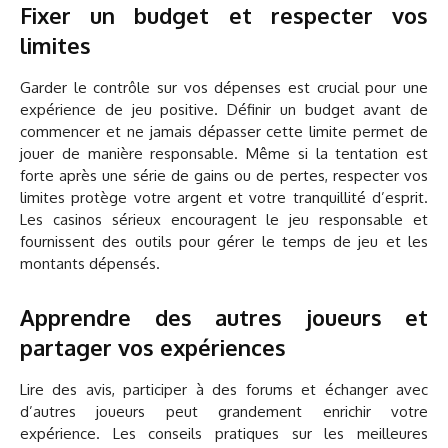
Fixer un budget et respecter vos
limites
Garder le contrôle sur vos dépenses est crucial pour une
expérience de jeu positive. Définir un budget avant de
commencer et ne jamais dépasser cette limite permet de
jouer de manière responsable. Même si la tentation est
forte après une série de gains ou de pertes, respecter vos
limites protège votre argent et votre tranquillité d’esprit.
Les casinos sérieux encouragent le jeu responsable et
fournissent des outils pour gérer le temps de jeu et les
montants dépensés.
Apprendre des autres joueurs et
partager vos expériences
Lire des avis, participer à des forums et échanger avec
d’autres joueurs peut grandement enrichir votre
expérience. Les conseils pratiques sur les meilleures