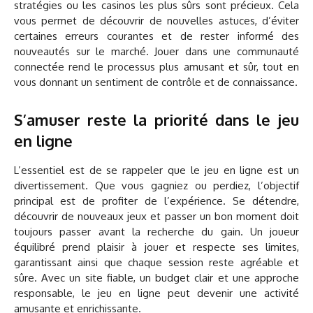
stratégies ou les casinos les plus sûrs sont précieux. Cela
vous permet de découvrir de nouvelles astuces, d’éviter
certaines erreurs courantes et de rester informé des
nouveautés sur le marché. Jouer dans une communauté
connectée rend le processus plus amusant et sûr, tout en
vous donnant un sentiment de contrôle et de connaissance.
S’amuser reste la priorité dans le jeu
en ligne
L’essentiel est de se rappeler que le jeu en ligne est un
divertissement. Que vous gagniez ou perdiez, l’objectif
principal est de profiter de l’expérience. Se détendre,
découvrir de nouveaux jeux et passer un bon moment doit
toujours passer avant la recherche du gain. Un joueur
équilibré prend plaisir à jouer et respecte ses limites,
garantissant ainsi que chaque session reste agréable et
sûre. Avec un site fiable, un budget clair et une approche
responsable, le jeu en ligne peut devenir une activité
amusante et enrichissante.