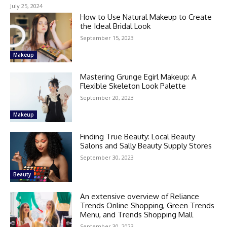
July 25, 2024
How to Use Natural Makeup to Create
the Ideal Bridal Look
September 15, 2023
Makeup
Mastering Grunge Egirl Makeup: A
Flexible Skeleton Look Palette
September 20, 2023
Makeup
Finding True Beauty: Local Beauty
Salons and Sally Beauty Supply Stores
September 30, 2023
Beauty
An extensive overview of Reliance
Trends Online Shopping, Green Trends
Menu, and Trends Shopping Mall
September 30, 2023