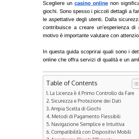
Scegliere un
casino online
non signific
giochi. Sono spesso i piccoli dettagli a fa
le aspettative degli utenti. Dalla sicurezz
contribuisce a creare un’esperienza di
motivo è importante valutare con attenzion
In questa guida scoprirai quali sono i de
online che offra servizi di qualità e un am
Table of Contents
La Licenza è il Primo Controllo da Fare
Sicurezza e Protezione dei Dati
Ampia Scelta di Giochi
Metodi di Pagamento Flessibili
Navigazione Semplice e Intuitiva
Compatibilità con Dispositivi Mobili