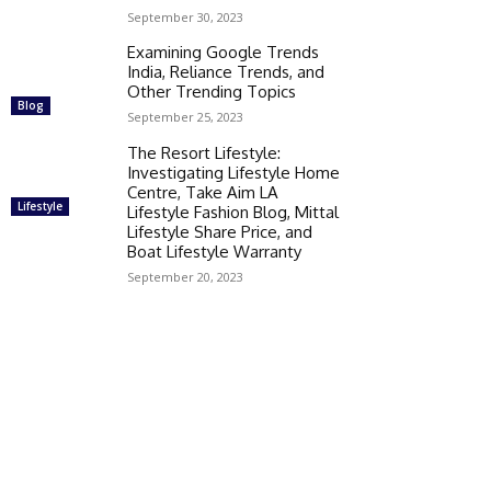
September 30, 2023
Examining Google Trends
India, Reliance Trends, and
Other Trending Topics
Blog
September 25, 2023
The Resort Lifestyle:
Investigating Lifestyle Home
Centre, Take Aim LA
Lifestyle
Lifestyle Fashion Blog, Mittal
Lifestyle Share Price, and
Boat Lifestyle Warranty
September 20, 2023