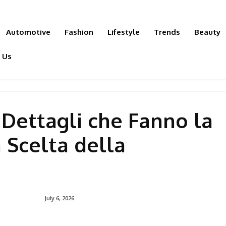
Automotive
Fashion
Lifestyle
Trends
Beauty
 Us
 Dettagli che Fanno la
 Scelta della
July 6, 2026