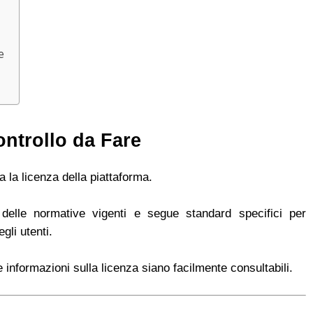
e
ontrollo da Fare
a la licenza della piattaforma.
 delle normative vigenti e segue standard specifici per
gli utenti.
e informazioni sulla licenza siano facilmente consultabili.