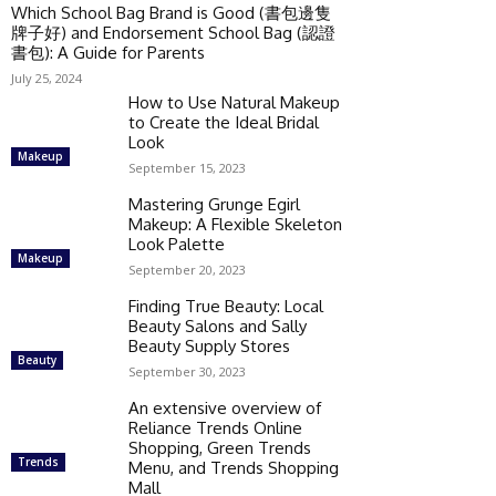
Which School Bag Brand is Good (書包邊隻
牌子好) and Endorsement School Bag (認證
書包): A Guide for Parents
July 25, 2024
How to Use Natural Makeup
to Create the Ideal Bridal
Look
Makeup
September 15, 2023
Mastering Grunge Egirl
Makeup: A Flexible Skeleton
Look Palette
Makeup
September 20, 2023
Finding True Beauty: Local
Beauty Salons and Sally
Beauty Supply Stores
Beauty
September 30, 2023
An extensive overview of
Reliance Trends Online
Shopping, Green Trends
Trends
Menu, and Trends Shopping
Mall