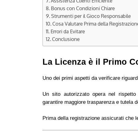
Assistenza Clienti Efficiente
Bonus con Condizioni Chiare
Strumenti per il Gioco Responsabile
Cosa Valutare Prima della Registrazion
Errori da Evitare
Conclusione
La Licenza è il Primo C
Uno dei primi aspetti da verificare riguard
Un sito autorizzato opera nel rispetto
garantire maggiore trasparenza e tutela de
Prima della registrazione assicurati che l