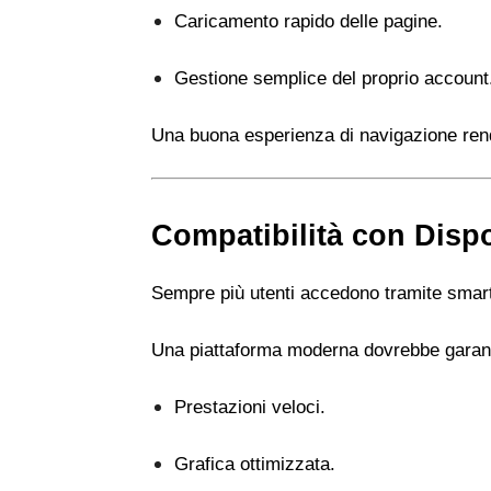
Caricamento rapido delle pagine.
Gestione semplice del proprio account
Una buona esperienza di navigazione ren
Compatibilità con Dispo
Sempre più utenti accedono tramite smart
Una piattaforma moderna dovrebbe garant
Prestazioni veloci.
Grafica ottimizzata.