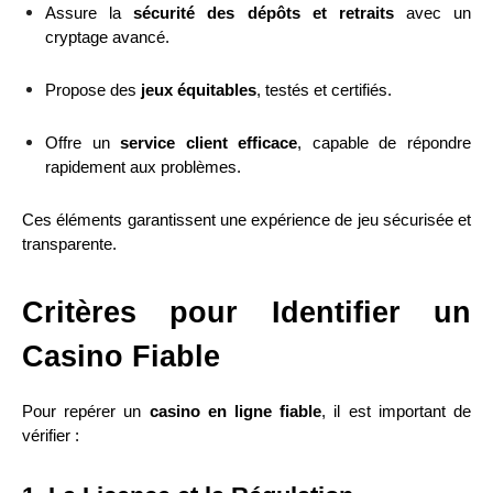
Assure la
sécurité des dépôts et retraits
avec un
cryptage avancé.
Propose des
jeux équitables
, testés et certifiés.
Offre un
service client efficace
, capable de répondre
rapidement aux problèmes.
Ces éléments garantissent une expérience de jeu sécurisée et
transparente.
Critères pour Identifier un
Casino Fiable
Pour repérer un
casino en ligne fiable
, il est important de
vérifier :