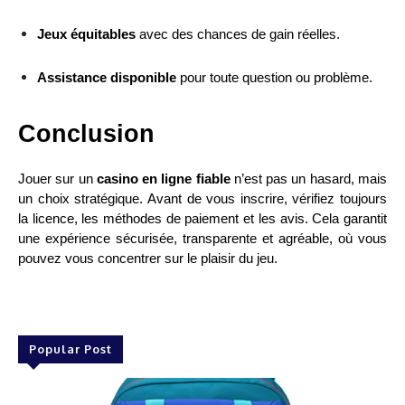
Jeux équitables
avec des chances de gain réelles.
Assistance disponible
pour toute question ou problème.
Conclusion
Jouer sur un
casino en ligne fiable
n’est pas un hasard, mais
un choix stratégique. Avant de vous inscrire, vérifiez toujours
la licence, les méthodes de paiement et les avis. Cela garantit
une expérience sécurisée, transparente et agréable, où vous
pouvez vous concentrer sur le plaisir du jeu.
Popular Post